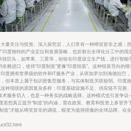
了大量关注与投资。深入探究后，人们常有一种啼笑皆非之感：所
印度独特的产业定位和发展策略，也折射出全球化分工中的现实挑
科技巨头，如苹果、三星等，纷纷在印度设立生产线，进行智能
依赖进口，使得“印度制造”更像“印度组装”。这种组装导向的
柱。印度拥有世界级的软件和IT服务产业，从班加罗尔到海德拉
誉，但本质上属于知识密集型服务，与实体制造关联较弱。印度政
造成这种现状的原因复杂多样：印度基础设施不足、供应链不完善
技术服务切入，也是一种务实的战略选择。这种模式也引发争议
n印度若想真正提升“制造”的内涵，需在政策、教育和投资上多管
度制造”才能从啼笑皆非的调侃，蜕变为值得骄傲的全球品牌。在
t/32.html